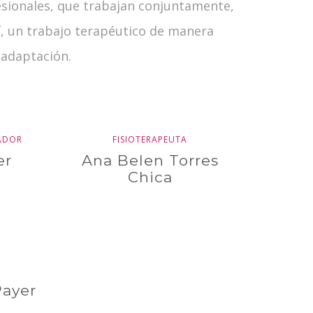
esionales, que trabajan conjuntamente,
í, un trabajo terapéutico de manera
readaptación.
TADOR
FISIOTERAPEUTA
er
Ana Belen Torres
Chica
Payer