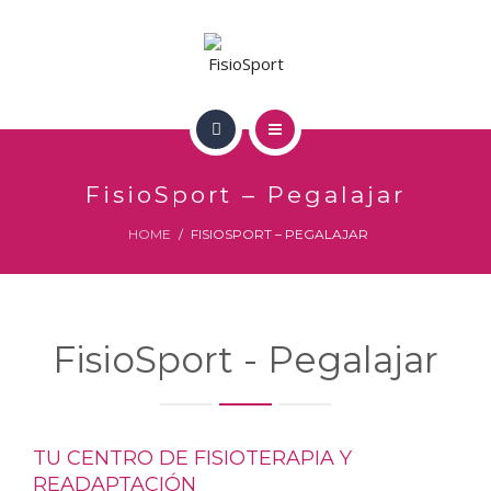
LA CAROLINA
PEGALAJAR
EQUIPO
INICIO
TRATAMIENTOS
FisioSport – Pegalajar
NOSOTROS
HOME
FISIOSPORT – PEGALAJAR
CONTACTO
LA CAROLINA
PEGALAJAR
FisioSport - Pegalajar
EQUIPO
TRATAMIENTOS
TU CENTRO DE FISIOTERAPIA Y
CONTACTO
READAPTACIÓN