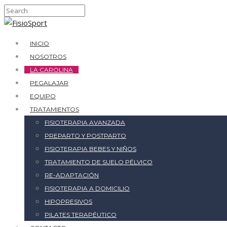
INICIO
NOSOTROS
LA CAROLINA
PEGALAJAR
EQUIPO
TRATAMIENTOS
FISIOTERAPIA AVANZADA
PREPARTO Y POSTPARTO
FISIOTERAPIA BEBES Y NIÑOS
TRATAMIENTO DE SUELO PÉLVICO
RE-ADAPTACIÓN
FISIOTERAPIA A DOMICILIO
HIPOPRESIVOS
PILATES TERAPÉUTICO