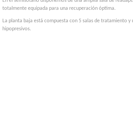
En el semisótano disponemos de una amplia sala de readapt
totalmente equipada para una recuperación óptima.
La planta baja está compuesta con 5 salas de tratamiento y u
hipopresivos.