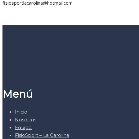
fisiosportlacarolina@hotmail.com
Menú
Inicio
Nosotros
Equipo
FisioSport – La Carolina