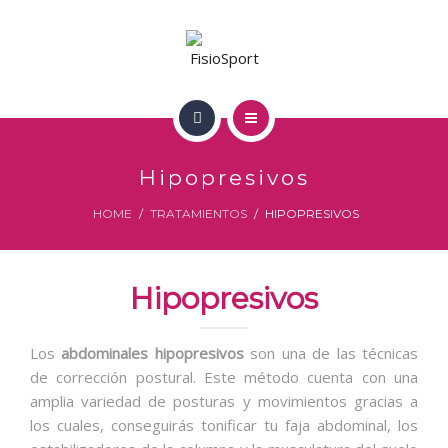
LA CAROLINA
PEGALAJAR
EQUIPO
INICIO
TRATAMIENTOS
Hipopresivos
NOSOTROS
HOME
TRATAMIENTOS
HIPOPRESIVOS
CONTACTO
LA CAROLINA
Hipopresivos
PEGALAJAR
EQUIPO
Los
abdominales hipopresivos
son una de las técnicas
de corrección postural. Este método cuenta con una
TRATAMIENTOS
amplia variedad de posturas y movimientos gracias a
los cuales, conseguirás tonificar tu faja abdominal, los
CONTACTO