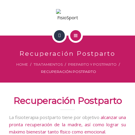
LA CAROLINA
PEGALAJAR
EQUIPO
INICIO
TRATAMIENTOS
Recuperación Postparto
NOSOTROS
HOME
TRATAMIENTOS
PREPARTO Y POSTPARTO
CONTACTO
RECUPERACIÓN POSTPARTO
LA CAROLINA
PEGALAJAR
Recuperación Postparto
EQUIPO
TRATAMIENTOS
La fisioterapia postparto tiene por objetivo
alcanzar una
pronta recuperación de la madre, así como lograr su
máximo bienestar tanto físico como emocional.
CONTACTO