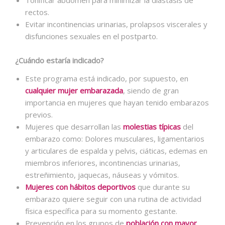
Tonificar abdomen para minimizar la diástasis de
rectos.
Evitar incontinencias urinarias, prolapsos viscerales y
disfunciones sexuales en el postparto.
¿Cuándo estaría indicado?
Este programa está indicado, por supuesto, en
cualquier mujer embarazada
, siendo de gran
importancia en mujeres que hayan tenido embarazos
previos.
Mujeres que desarrollan las
molestias típicas
del
embarazo como: Dolores musculares, ligamentarios
y articulares de espalda y pelvis, ciáticas, edemas en
miembros inferiores, incontinencias urinarias,
estreñimiento, jaquecas, náuseas y vómitos.
Mujeres con hábitos deportivos
que durante su
embarazo quiere seguir con una rutina de actividad
física específica para su momento gestante.
Prevención en los grupos de
población con mayor