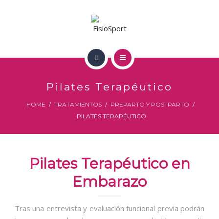
LA CAROLINA
PEGALAJAR
EQUIPO
INICIO
TRATAMIENTOS
Pilates Terapéutico
NOSOTROS
HOME
TRATAMIENTOS
PREPARTO Y POSTPARTO
CONTACTO
PILATES TERAPÉUTICO
LA CAROLINA
PEGALAJAR
Pilates Terapéutico en
EQUIPO
Embarazo
TRATAMIENTOS
Tras una entrevista y evaluación funcional previa podrán
CONTACTO