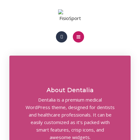
LA CAROLINA
PEGALAJAR
EQUIPO
INICIO
TRATAMIENTOS
NOSOTROS
CONTACTO
LA CAROLINA
About Dentalia
PEGALAJAR
Dentalia is a premium medical
EQUIPO
WordPress theme, designed for dentists
and healthcare professionals. It can be
TRATAMIENTOS
easily customized as it's packed with
smart features, crisp icons, and
CONTACTO
awesome widgets.